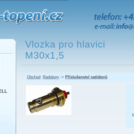
Vlozka pro hlavici
M30x1,5
Obchod
:
Radiátory
->
Příslušenství radiátorů
ELL
M