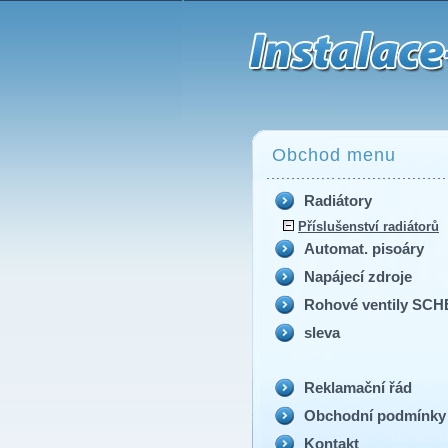
Termostatická vložka M30x1,5
Obchod menu
Radiátory
Příslušenství radiátorů
Automat. pisoáry
Napájecí zdroje
Rohové ventily SCH
sleva
Reklamační řád
Obchodní podmínky
Kontakt