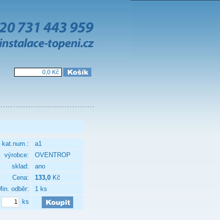
0,0 Kč
kat.num.:
a1
výrobce:
OVENTROP
sklad:
ano
Cena:
133,0
Kč
in. odběr:
1 ks
ks